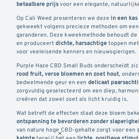
betaalbare prijs
voor een elegante, natuurlijk
Op Cali Weed presenteren we deze
in een ka
gekweekt volgens precieze methoden om een c
garanderen. Deze kweekmethode behoudt de 
en produceert
dichte, harsachtige
toppen me
voor veeleisende kenners en nieuwsgierigen.
Purple Haze CBD Small Buds onderscheidt zic
rood fruit, verse bloemen en zoet hout
, onder
bedwelmende geur en een
delicaat paarsacht
zorgvuldig geselecteerd om een diep, harmon
creëren dat zowel zoet als licht kruidig is.
Wat betreft de effecten staat deze bloem be
ontspanning te bevorderen zonder slaperighe
van nature hoge CBD-gehalte zorgt voor een
kalmte
terwijl het een
lichte, positieve stimu