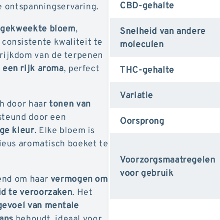
CBD-gehalte
e ontspanningservaring.
s gekweekte bloem
,
Snelheid van andere
onsistente kwaliteit te
moleculen
rijkdom van de terpenen
t
een rijk aroma
, perfect
THC-gehalte
Variatie
h door haar
tonen van
steund door een
Oorsprong
ige kleur
. Elke bloem is
ieus aromatisch boeket te
Voorzorgsmaatregelen
voor gebruik
kend om haar
vermogen om
id te veroorzaken
. Het
gevoel van mentale
lans
behoudt, ideaal voor