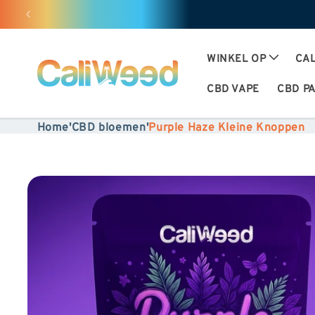
Negeren
en
doorgaan
WINKEL OP
CAL
naar
CBD VAPE
CBD P
inhoud
Home
'
CBD bloemen
'
Purple Haze Kleine Knoppen
Ga
naar
productinformatie