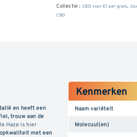
Collectie :
,
CBD voor €1 per gram
Go
Buds
Buds
CBD
Kenmerken
talië en heeft een
Naam variëteit
fiel, trouw aan de
e Haze is hier
Molecuul(en)
opkwaliteit met een