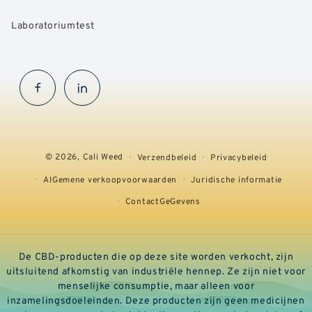
Laboratoriumtest
Facebook
InstaGram
© 2026,
Cali Weed
Verzendbeleid
Privacybeleid
AlGemene verkoopvoorwaarden
Juridische informatie
ContactGeGevens
De CBD-producten die op deze site worden verkocht, zijn
uitsluitend afkomstig van industriële hennep. Ze zijn niet voor
menselijke consumptie, maar alleen voor
inzamelingsdoeleinden. Deze producten zijn geen medicijnen