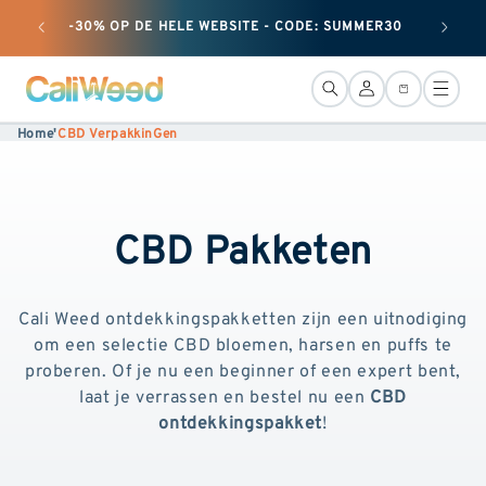
en
+ 50 G 
doorgaan
-30% OP DE HELE WEBSITE - CODE: SUMMER30
naar
inhoud
AansluitinG
Mand
Home
'
CBD VerpakkinGen
CBD Pakketen
Cali Weed ontdekkingspakketten zijn een uitnodiging
om een selectie CBD bloemen, harsen en puffs te
proberen. Of je nu een beginner of een expert bent,
laat je verrassen en bestel nu een
CBD
ontdekkingspakket
!