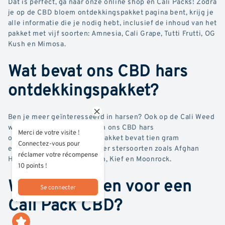
Dat is perfect, ga naar onze online shop en Cali Packs! Zodra
je op de CBD bloem ontdekkingspakket pagina bent, krijg je
alle informatie die je nodig hebt, inclusief de inhoud van het
pakket met vijf soorten: Amnesia, Cali Grape, Tutti Frutti, OG
Kush en Mimosa.
Wat bevat ons CBD hars
ontdekkingspakket?
Ben je meer geïnteresseerd in harsen? Ook op de Cali Weed
website kun je zien wat er in ons CBD hars
Merci de votre visite !
ontdekkingspakket zit. Dit pakket bevat tien gram
Connectez-vous pour
eersteklas harsen. Je vindt er stersoorten zoals Afghan
réclamer votre récompense
Hash, Ice Rock, Nepal Cream, Kief en Moonrock.
10 points !
Waarom kiezen voor een
Se connecter
Cali Pack CBD?