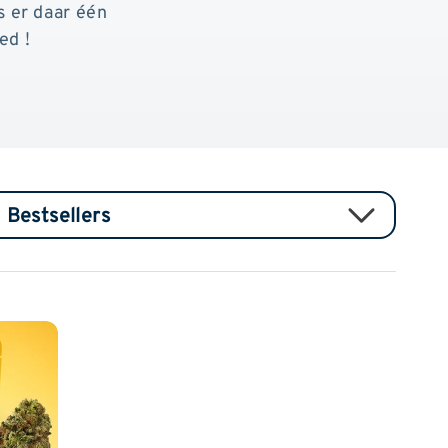
 er daar één
ed !