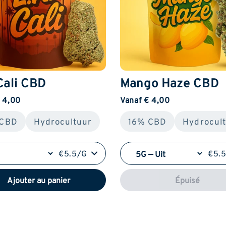
Cali CBD
Mango Haze CBD
 4,00
Vanaf € 4,00
 CBD
Hydrocultuur
16% CBD
Hydrocul
€5.5/G
€5.
Ajouter au panier
Épuisé