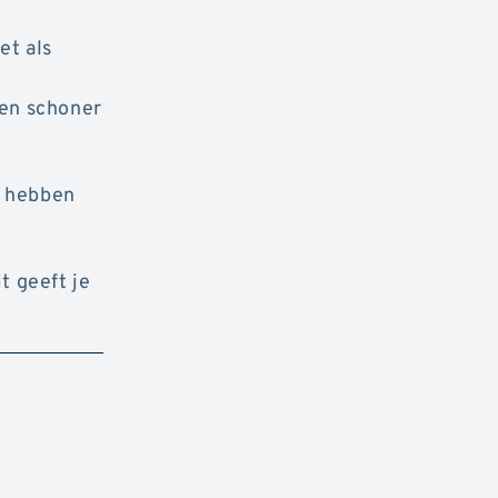
et als
ten schoner
e hebben
t geeft je