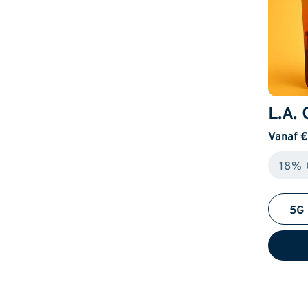
L.A. 
Vanaf €
18%