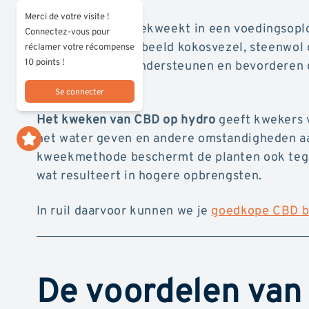
Merci de votre visite !
Planten worden gekweekt in een voedingsoplo
Connectez-vous pour
substraat. Bijvoorbeeld kokosvezel, steenwol 
réclamer votre récompense
10 points !
CBD-planten te ondersteunen en bevorderen d
groei.
Se connecter
Het kweken van CBD op hydro
geeft kwekers 
het water geven en andere omstandigheden aa
kweekmethode beschermt de planten ook tegen
wat resulteert in hogere opbrengsten.
In ruil daarvoor kunnen we je
goedkope CBD 
De voordelen van