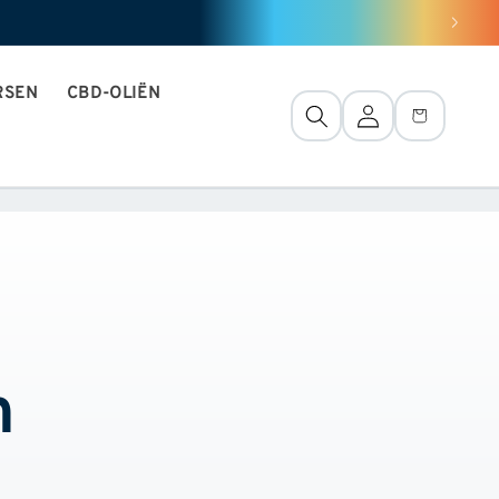
RSEN
CBD-OLIËN
AansluitinG
Mand
h