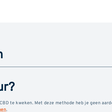
h
ur?
 CBD te kweken. Met deze methode heb je geen aar
men
.