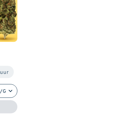
tuur
5/G