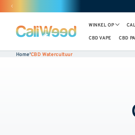
en
doorgaan
naar
inhoud
WINKEL OP
CAL
CBD VAPE
CBD P
Home
'
CBD Watercultuur