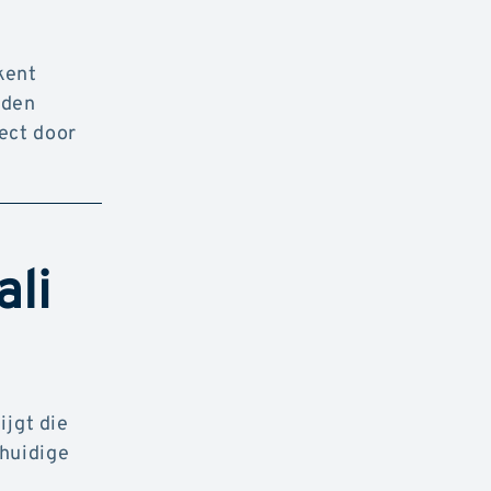
kent
oden
ect door
li
ijgt die
 huidige