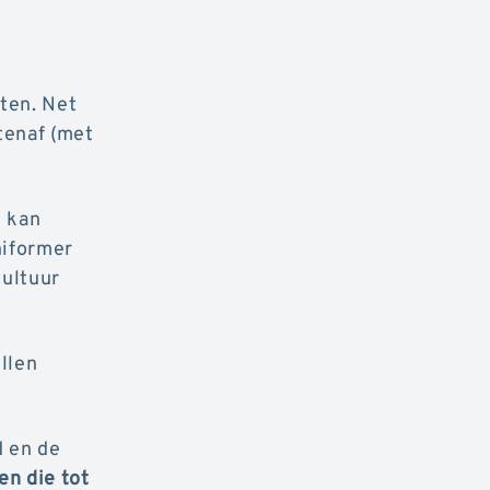
ten. Net
tenaf (met
i kan
niformer
cultuur
illen
d en de
n die tot