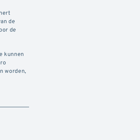
nert
van de
oor de
Ze kunnen
dro
an worden,