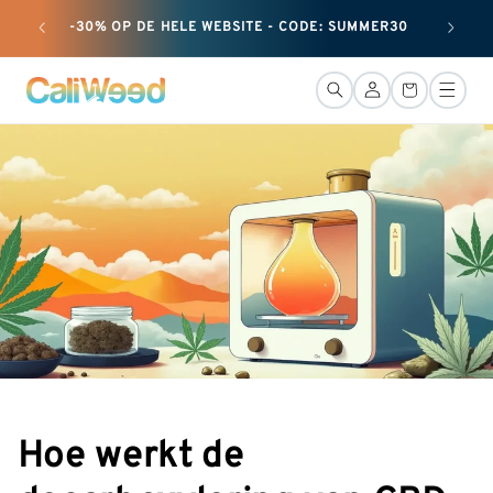
en
+ 25 G 
doorgaan
-30% OP DE HELE WEBSITE - CODE: SUMMER30
naar
inhoud
AansluitinG
Mand
Hoe werkt de