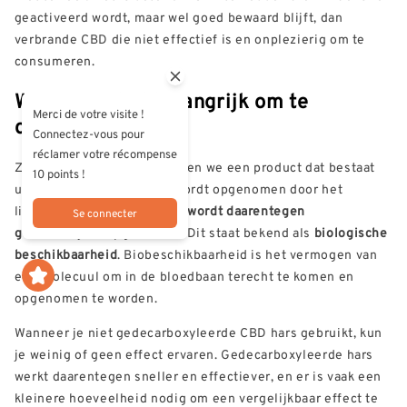
geactiveerd wordt, maar wel goed bewaard blijft, dan
verbrande CBD die niet effectief is en onplezierig om te
consumeren.
Waarom is het belangrijk om te
Merci de votre visite !
decarboxyleren?
Connectez-vous pour
réclamer votre récompense
Zonder decarboxylatie krijgen we een product dat bestaat
10 points !
uit CBDA, dat zeer slecht wordt opgenomen door het
lichaam.
Geactiveerde CBD wordt daarentegen
Se connecter
gemakkelijker opgenomen.
Dit staat bekend als
biologische
beschikbaarheid
. Biobeschikbaarheid is het vermogen van
een molecuul om in de bloedbaan terecht te komen en
opgenomen te worden.
Wanneer je niet gedecarboxyleerde CBD hars gebruikt, kun
je weinig of geen effect ervaren. Gedecarboxyleerde hars
werkt daarentegen sneller en effectiever, en er is vaak een
kleinere hoeveelheid nodig om een vergelijkbaar effect te